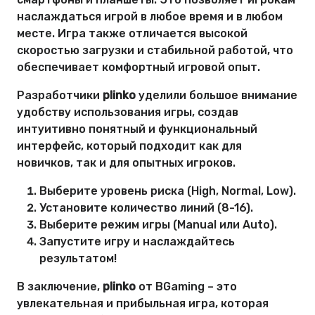
наслаждаться игрой в любое время и в любом
месте. Игра также отличается высокой
скоростью загрузки и стабильной работой, что
обеспечивает комфортный игровой опыт.
Разработчики
plinko
уделили большое внимание
удобству использования игры, создав
интуитивно понятный и функциональный
интерфейс, который подходит как для
новичков, так и для опытных игроков.
Выберите уровень риска (High, Normal, Low).
Установите количество линий (8-16).
Выберите режим игры (Manual или Auto).
Запустите игру и наслаждайтесь
результатом!
В заключение,
plinko
от BGaming – это
увлекательная и прибыльная игра, которая