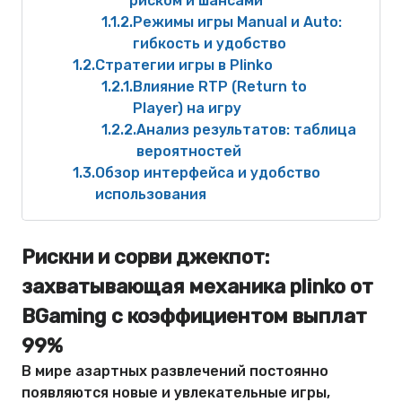
риском и шансами
1.1.2
Режимы игры Manual и Auto:
гибкость и удобство
1.2
Стратегии игры в Plinko
1.2.1
Влияние RTP (Return to
Player) на игру
1.2.2
Анализ результатов: таблица
вероятностей
1.3
Обзор интерфейса и удобство
использования
Рискни и сорви джекпот:
захватывающая механика plinko от
BGaming с коэффициентом выплат
99%
В мире азартных развлечений постоянно
появляются новые и увлекательные игры,