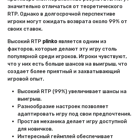
значительно отличаться от теоретического
RTP. Однако в долгосрочной перспективе
игроки могут ожидать возврата около 99% от
своих ставок.
Высокий RTP
plinko
является одним из
факторов, которые делают эту игру столь
популярной среди игроков. Игроки чувствуют,
что у них есть больше шансов на выигрыш, что
создает более приятный и захватывающий
игровой опыт.
Высокий RTP (99%) увеличивает шансы на
выигрыш.
Разнообразие настроек позволяет
адаптировать игру под свои предпочтения.
Простая механика делает игру доступной
для новичков.
Интересный геймплей обеспечивает