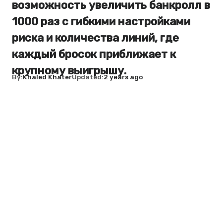
возможность увеличить банкролл в
1000 раз с гибкими настройками
риска и количества линий, где
каждый бросок приближает к
крупному выигрышу.
By
Khaled Khater
Updated
2 years ago