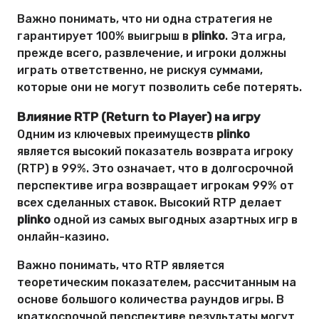
Важно понимать, что ни одна стратегия не
гарантирует 100% выигрыш в
plinko
. Эта игра,
прежде всего, развлечение, и игроки должны
играть ответственно, не рискуя суммами,
которые они не могут позволить себе потерять.
Влияние RTP (Return to Player) на игру
Одним из ключевых преимуществ
plinko
является высокий показатель возврата игроку
(RTP) в 99%. Это означает, что в долгосрочной
перспективе игра возвращает игрокам 99% от
всех сделанных ставок. Высокий RTP делает
plinko
одной из самых выгодных азартных игр в
онлайн-казино.
Важно понимать, что RTP является
теоретическим показателем, рассчитанным на
основе большого количества раундов игры. В
краткосрочной перспективе результаты могут