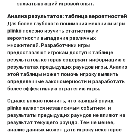
захватывающий игровой опыт.
Анализ результатов: таблица вероятностей
Для более глубокого понимания механики игры
plinko
полезно изучить статистику и
вероятности выпадения различных
множителей. Разработчики игры
предоставляют игрокам доступ к таблице
результатов, которая содержит информацию о
результатах предыдущих раундов игры. Анализ
этой таблицы может помочь игроку выявить
определенные закономерности и разработать
более эффективную стратегию игры.
Однако важно помнить, что каждый раунд
plinko
является независимым событием, и
результаты предыдущих раундов не влияют на
результат текущего раунда. Тем не менее,
анализ данных может дать игроку некоторое