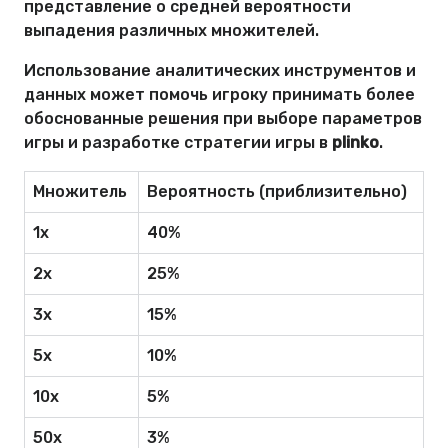
представление о средней вероятности
выпадения различных множителей.
Использование аналитических инструментов и
данных может помочь игроку принимать более
обоснованные решения при выборе параметров
игры и разработке стратегии игры в
plinko
.
Множитель
Вероятность (приблизительно)
1x
40%
2x
25%
3x
15%
5x
10%
10x
5%
50x
3%