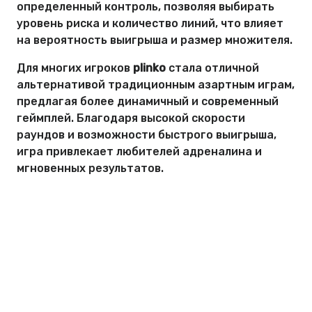
определенный контроль, позволяя выбирать
уровень риска и количество линий, что влияет
на вероятность выигрыша и размер множителя.
Для многих игроков
plinko
стала отличной
альтернативой традиционным азартным играм,
предлагая более динамичный и современный
геймплей. Благодаря высокой скорости
раундов и возможности быстрого выигрыша,
игра привлекает любителей адреналина и
мгновенных результатов.