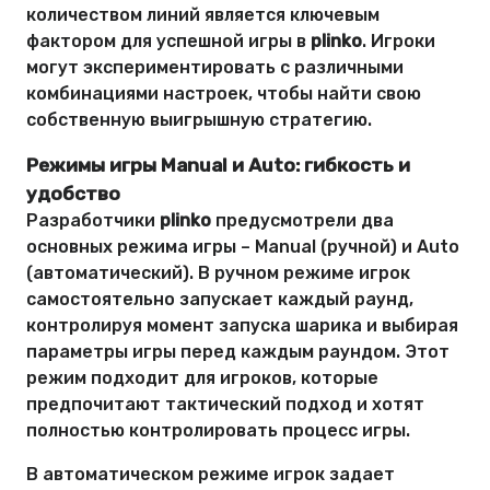
количеством линий является ключевым
фактором для успешной игры в
plinko
. Игроки
могут экспериментировать с различными
комбинациями настроек, чтобы найти свою
собственную выигрышную стратегию.
Режимы игры Manual и Auto: гибкость и
удобство
Разработчики
plinko
предусмотрели два
основных режима игры – Manual (ручной) и Auto
(автоматический). В ручном режиме игрок
самостоятельно запускает каждый раунд,
контролируя момент запуска шарика и выбирая
параметры игры перед каждым раундом. Этот
режим подходит для игроков, которые
предпочитают тактический подход и хотят
полностью контролировать процесс игры.
В автоматическом режиме игрок задает