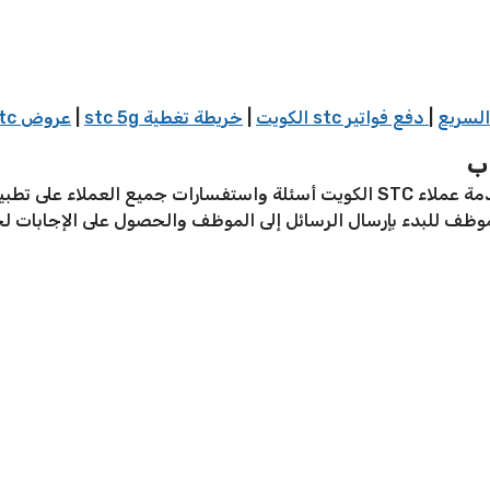
|
دفع فواتير stc الكويت
|
خريطة تغطية stc 5g
|
عروض stc
من خلال الرقم 50055102 يستقبل فريق خدمة عملاء STC الكويت أسئلة واستفسارات
ظف للبدء بإرسال الرسائل إلى الموظف والحصول على الإجابات لجم