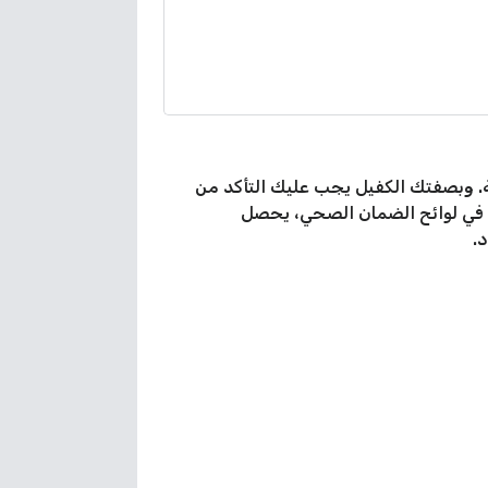
قامة “التحاق بعائل” في الكويت وفق المادة (22) من قانون الإقامة. وبصفتك الكفيل يجب عليك التأكد من
رة في لوائح الضمان الصحي، يحصل
.